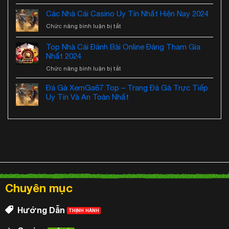
Các Nhà Cái Casino Uy Tín Nhất Hiện Nay 2024
ở
Chức năng bình luận bị tắt
Các
Nhà
Top Nhà Cái Đánh Bài Online Đáng Tham Gia
Cái
Nhất 2024
Casino
ở
Chức năng bình luận bị tắt
Uy
Top
Tín
Nhà
Nhất
Đá Gà XemGa67.Top – Trang Đá Gà Trực Tiếp
Cái
Hiện
Uy Tín Và An Toàn Nhất
Đánh
Nay
Bài
2024
Online
Đáng
Tham
Gia
Nhất
2024
Chuyên mục
Hướng Dẫn