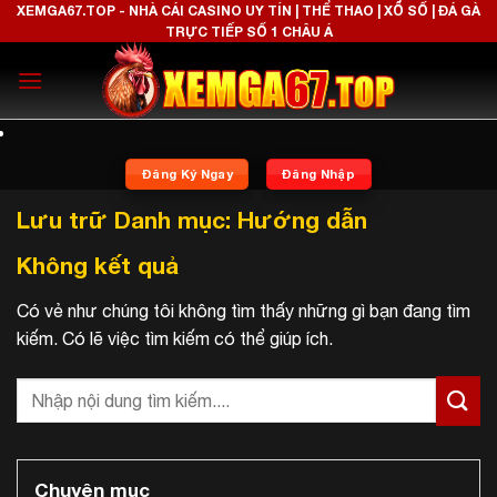
Chuyển
XEMGA67.TOP - NHÀ CÁI CASINO UY TÍN | THỂ THAO | XỔ SỐ | ĐÁ GÀ
TRỰC TIẾP SỐ 1 CHÂU Á
đến
nội
dung
Đăng Ký Ngay
Đăng Nhập
Lưu trữ Danh mục:
Hướng dẫn
Không kết quả
Có vẻ như chúng tôi không tìm thấy những gì bạn đang tìm
kiếm. Có lẽ việc tìm kiếm có thể giúp ích.
Chuyên mục